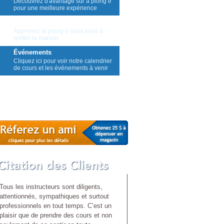
Découvrez d'avantage sur a plong e
pour une meilleure expérience
Apprentissage à Distance
Apprenez la plong e sans avoir à
quitter la maison
Événements
Cliquez ici pour voir notre calendrier
de cours et les événements à venir
Contactez Nous
Tous les instructeurs sont diligents,
attentionnés, sympathiques et surtout
professionnels en tout temps. C’est un
plaisir que de prendre des cours et non