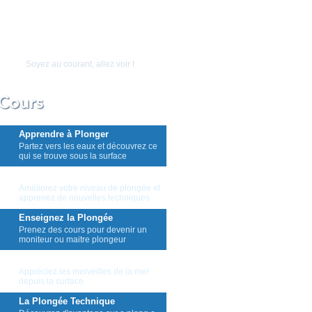
Soyez au courant, allez voir !
Apprendre à Plonger
Partez vers les eaux et découvrez ce
qui se trouve sous la surface
Continuer à Plonger
Améliorez votre niveau de plongée et
apprenez de nouvelles techniques
Enseignez la Plongée
Prenez des cours pour devenir un
moniteur ou maitre plongeur
La Plongée en Apnée
Appréciez les merveilles de la mer
depuis la surface
La Plongée Technique