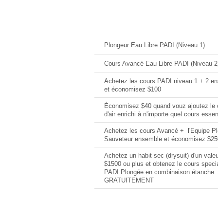
Offres Actuelles
Plongeur Eau Libre PADI (Niveau 1)
Cours Avancé Eau Libre PADI (Niveau 2
Achetez les cours PADI niveau 1 + 2 e
et économisez $100
Économisez $40 quand vouz ajoutez le 
d'air enrichi à n'importe quel cours essen
Achetez les cours Avancé + l'Equipe P
Sauveteur ensemble et économisez $25
Achetez un habit sec (drysuit) d'un valeu
$1500 ou plus et obtenez le cours specia
PADI Plongée en combinaison étanche
GRATUITEMENT