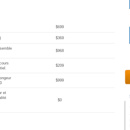
Date
Prix
$699
)
$369
nsemble
$968
cours
$209
tiel.
longeur
$999
0
r et
lité
$0