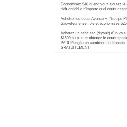
Économisez $40 quand vouz ajoutez le 
d'air enrichi à n'importe quel cours essen
Achetez les cours Avancé + l'Equipe P
Sauveteur ensemble et économisez $25
Achetez un habit sec (drysuit) d'un valeu
$1500 ou plus et obtenez le cours specia
PADI Plongée en combinaison étanche
GRATUITEMENT