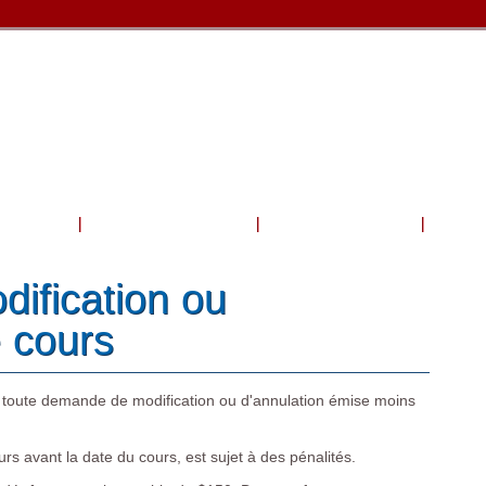
Voyage
Boutique et services
Bateau et Activités
Galer
dification ou
e cours
 toute demande de modification ou d'annulation émise moins
s avant la date du cours, est sujet à des pénalités.