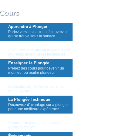
Apprendre à Plonger
Partez vers les eaux et découvrez ce
qui se trouve sous la surface
Continuer à Plonger
Améliorez votre niveau de plongée et
apprenez de nouvelles techniques
Enseignez la Plongée
Prenez des cours pour devenir un
moniteur ou maitre plongeur
La Plongée en Apnée
Appréciez les merveilles de la mer
depuis la surface
La Plongée Technique
Découvrez d'avantage sur a plong e
pour une meilleure expérience
Apprentissage à Distance
Apprenez la plong e sans avoir à
quitter la maison
Événements