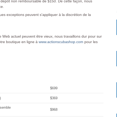
un dépôt non remboursable de $150. De cette façon, nous
ce.
es exceptions peuvent s'appliquer à la discrétion de la
ite Web actuel peuvent être vieux, nous travaillons dur pour sur
otre boutique en ligne à
www.actionscubashop.com
pour les
Date
Prix
$699
)
$369
nsemble
$968