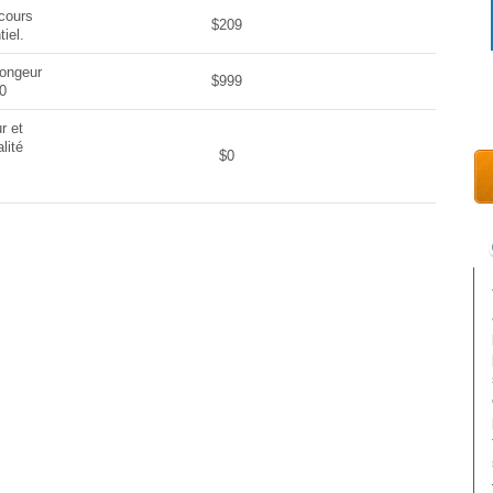
cours
$209
tiel.
longeur
$999
0
r et
lité
$0