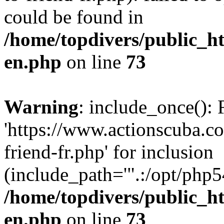
could be found in
/home/topdivers/public_h
en.php
on line
73
Warning
: include_once(): 
'https://www.actionscuba.
friend-fr.php' for inclusion
(include_path='".:/opt/php54
/home/topdivers/public_h
en.php
on line
73